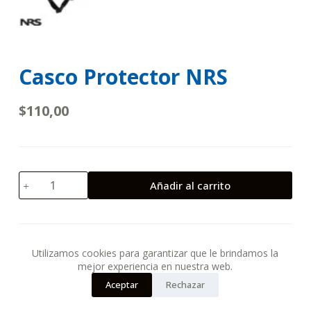
Casco Protector NRS
$
110,00
Casco
Añadir al carrito
Protector
NRS
cantidad
Utilizamos cookies para garantizar que le brindamos la
CATEGORÍA:
ARTICULOS MARINOS
mejor experiencia en nuestra web.
Aceptar
Rechazar
Copyright © 2026 -D4N13L MERCHAN