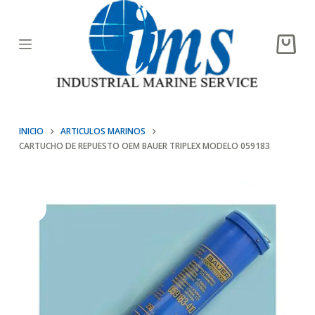
S
a
Carro
l
de
t
compr
a
r
INICIO
ARTICULOS MARINOS
a
CARTUCHO DE REPUESTO OEM BAUER TRIPLEX MODELO 059183
l
c
o
n
t
e
n
i
d